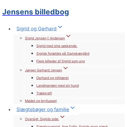
Jensens billedbog
Fortsæt
til
indhold
Sigrid og Gerhard
Sigrid Jensen f. Andersen
Sigrid med sine søskende.
Sigrids forældre på Gamskærgård
Flere billeder af Sigrid som ung
Jørgen Gerhard Jensen
Gerhard og militæret
Landmanden med sin hund
Trækkraft
Mødet og brylluppet
Slægtsbøger og familie
Oversigt, Sigrids side:
Slægtsoversigt, Ane Sofie, Sigrids mors slægt