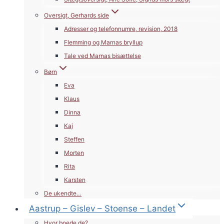
Oversigt, Gerhards side
Adresser og telefonnumre, revision, 2018
Flemming og Marnas bryllup
Tale ved Marnas bisættelse
Børn
Eva
Klaus
Dinna
Kaj
Steffen
Morten
Rita
Karsten
De ukendte…
Aastrup – Gislev – Stoense – Landet
Hvor boede de?