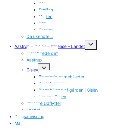
Kaj
Steffen
Morten
Rita
Karsten
De ukendte…
Skift
Aastrup – Gislev – Stoense – Landet
undermenu
Hvor boede de?
Aastrup
Skift
Gislev
undermenu
Blandede børnebilleder
Børnebilleder
Blegt billede af gården i Gislev
Haven i Gislev
Stoense Udflytter
Landet
Brugsanvisning
Mail