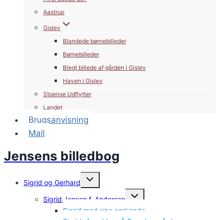
Aastrup
Gislev
Blandede børnebilleder
Børnebilleder
Blegt billede af gården i Gislev
Haven i Gislev
Stoense Udflytter
Landet
Brugsanvisning
Mail
Jensens billedbog
Skift
Sigrid og Gerhard
undermenu
Skift
Sigrid Jensen f. Andersen
undermenu
Sigrid med sine søskende.