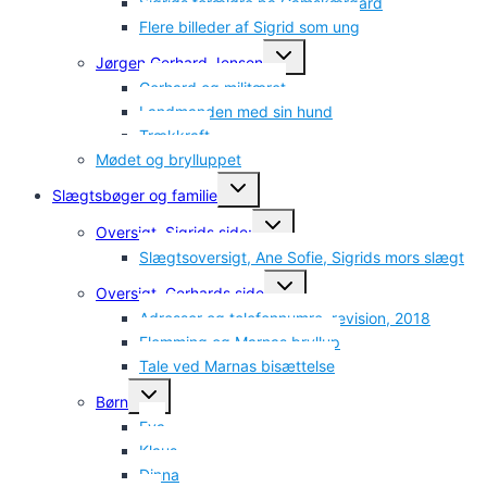
Sigrids forældre på Gamskærgård
Flere billeder af Sigrid som ung
Skift
Jørgen Gerhard Jensen
undermenu
Gerhard og militæret
Landmanden med sin hund
Trækkraft
Mødet og brylluppet
Skift
Slægtsbøger og familie
undermenu
Skift
Oversigt, Sigrids side:
undermenu
Slægtsoversigt, Ane Sofie, Sigrids mors slægt
Skift
Oversigt, Gerhards side
undermenu
Adresser og telefonnumre, revision, 2018
Flemming og Marnas bryllup
Tale ved Marnas bisættelse
Skift
Børn
undermenu
Eva
Klaus
Dinna